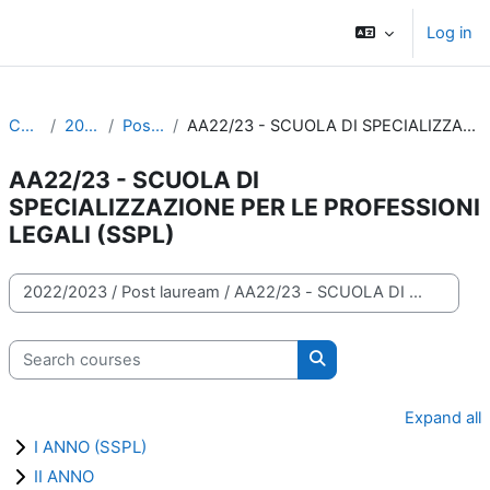
Skip to main content
Log in
Side panel
Courses
2022/2023
Post lauream
AA22/23 - SCUOLA DI SPECIALIZZAZIONE PER LE PROFESSIONI LEGALI (SSPL)
AA22/23 - SCUOLA DI
SPECIALIZZAZIONE PER LE PROFESSIONI
LEGALI (SSPL)
Course categories
Search courses
Search courses
Expand all
I ANNO (SSPL)
II ANNO