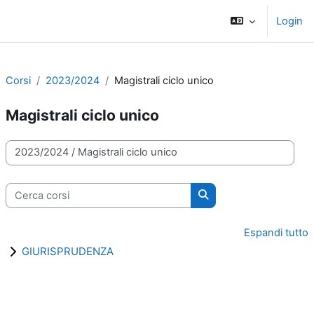
Vai al contenuto principale
Login
Pannello laterale
Corsi
2023/2024
Magistrali ciclo unico
Magistrali ciclo unico
Categorie di corso
Cerca corsi
Cerca corsi
Espandi tutto
GIURISPRUDENZA